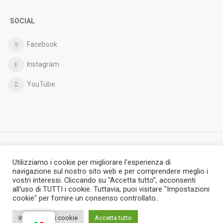
SOCIAL
Facebook
Instagram
YouTube
Copyright © Antheia S.r.l.,
Utilizziamo i cookie per migliorare l'esperienza di
navigazione sul nostro sito web e per comprendere meglio i
Termini e Condizioni
Privacy Policy
vostri interessi. Cliccando su "Accetta tutto", acconsenti
Cookie policy
Newsletter policy
all'uso di TUTTI i cookie. Tuttavia, puoi visitare "Impostazioni
Condizioni generali di vendita – P. IVA 00986120947
cookie" per fornire un consenso controllato..
Impostazioni cookie
Accetta tutto