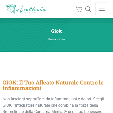
Giok
Home
»
Giok
GIOK: Il Tuo Alleato Naturale Contro le
Infiammazioni
Non lasciarti sopraffare da infiammazioni e dolori. Scegli
GIOK, l’integratore naturale che combina la forza della
Bromelina e della Curcuma Meriva® per il tuo benessere.