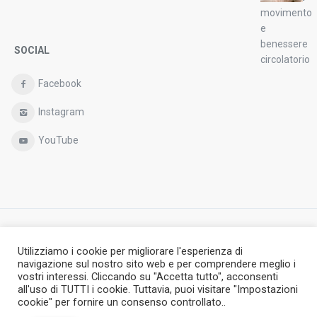
SOCIAL
Facebook
Instagram
YouTube
Copyright © Antheia S.r.l.,
Utilizziamo i cookie per migliorare l'esperienza di
navigazione sul nostro sito web e per comprendere meglio i
Termini e Condizioni
Privacy Policy
vostri interessi. Cliccando su "Accetta tutto", acconsenti
Cookie policy
Newsletter policy
all'uso di TUTTI i cookie. Tuttavia, puoi visitare "Impostazioni
Condizioni generali di vendita – P. IVA 00986120947
cookie" per fornire un consenso controllato..