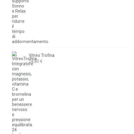
Vitreo Trofina
24,80
€