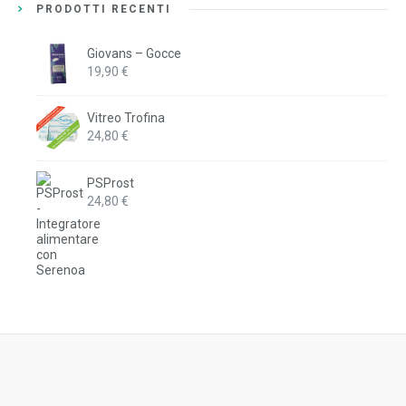
PRODOTTI RECENTI
Giovans – Gocce
19,90
€
Vitreo Trofina
24,80
€
PSProst
24,80
€