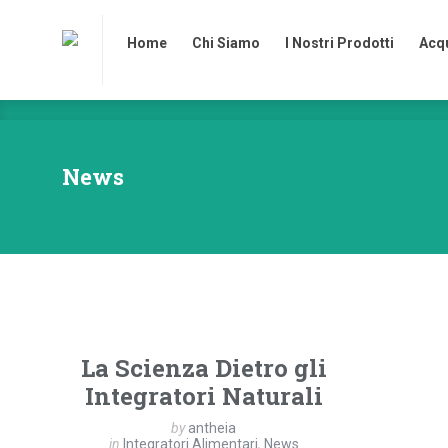
Home
Chi Siamo
I Nostri Prodotti
Acqu
Home
Chi Siamo
I Nostri Prodotti
Acqu
News
La Scienza Dietro gli
Integratori Naturali
by
antheia
in
Integratori Alimentari
,
News