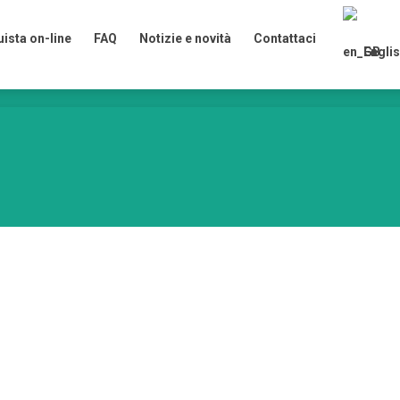
ista on-line
FAQ
Notizie e novità
Contattaci
Englis
ista on-line
FAQ
Notizie e novità
Contattaci
Englis