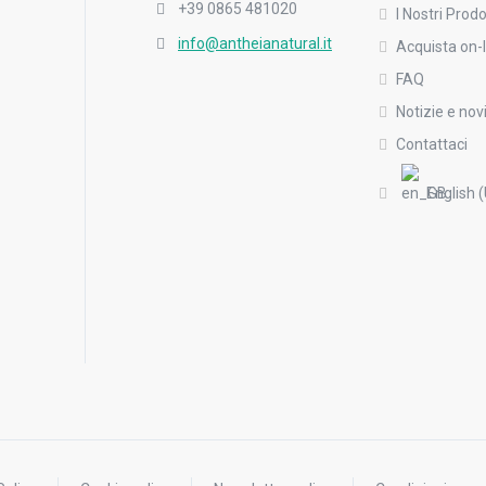
+39 0865 481020
I Nostri Prodo
info@antheianatural.it
Acquista on-l
FAQ
Notizie e nov
Contattaci
English 