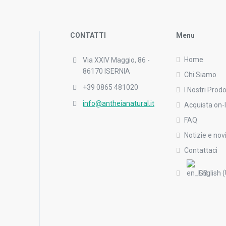
CONTATTI
Menu
Home
Via XXIV Maggio, 86 -
86170 ISERNIA
Chi Siamo
+39 0865 481020
I Nostri Prodo
info@antheianatural.it
Acquista on-l
FAQ
Notizie e nov
Contattaci
English 