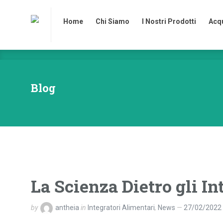
Home
Chi Siamo
I Nostri Prodotti
Acqu
Home
Chi Siamo
I Nostri Prodotti
Acqu
Blog
La Scienza Dietro gli In
by
antheia
in
Integratori Alimentari
,
News
27/02/2022