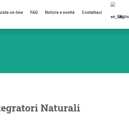
ista on-line
FAQ
Notizie e novità
Contattaci
Englis
ista on-line
FAQ
Notizie e novità
Contattaci
Englis
tegratori Naturali