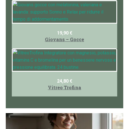
19,90
€
Giovans – Gocce
24,80
€
Vitreo Trofina