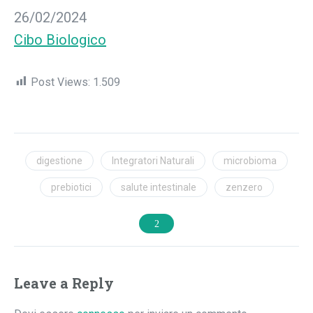
Data
26/02/2024
In relazione a
Cibo Biologico
Post Views:
1.509
digestione
Integratori Naturali
microbioma
prebiotici
salute intestinale
zenzero
Leave a Reply