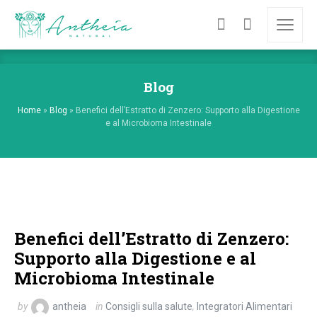
Blog
Home
»
Blog
»
Benefici dell’Estratto di Zenzero: Supporto alla Digestione
e al Microbioma Intestinale
Benefici dell’Estratto di Zenzero:
Supporto alla Digestione e al
Microbioma Intestinale
by
antheia
in
Consigli sulla salute
,
Integratori Alimentari