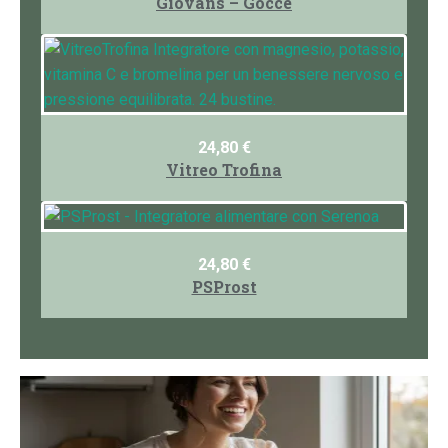
Giovans – Gocce
24,80
€
Vitreo Trofina
24,80
€
PSProst