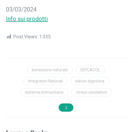
Data
03/03/2024
In relazione a
Info sui prodotti
Post Views:
1.335
benessere naturale
DEFLACOL
Integratori Naturali
salute digestiva
sistema immunitario
stress ossidativo